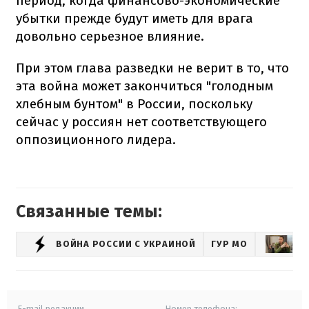
период, когда финансово-экономические
убытки прежде будут иметь для врага
довольно серьезное влияние.
При этом глава разведки не верит в то, что
эта война может закончиться "голодным
хлебным бунтом" в России, поскольку
сейчас у россиян нет соответствующего
оппозиционного лидера.
Связанные темы:
ВОЙНА РОССИИ С УКРАИНОЙ
ГУР МО
КИ
E-mail редакции
Номер телефона: