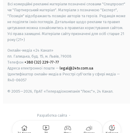
Всі комерційні рекламні матеріали позначені словами "Спецпроєкт"
чи "Партнерський матеріал". Матеріали з позначкою "Експерт",
"Позиція" відображають позицію авторів та героїв. Редакція може
не поділяти їхніх поглядів. Детальніше щодо реклами та правил
цитування можна ознайомитись в правилах користування сайтом.
Усі права захищені.
Матеріали сайту призначені для осіб старше
21
року (21+)
Онлайн-медіа «24 Канал»
пл. Галицька, буд. 15, м. Львів, 79008
Телефон
+380 (32) 229-77-77
Адреса електронної пошти —
legal@24tv.com.ua
Ідентифікатор онлайн-медіа в Реєстрі суб'єктів у сфері медіа —
R40-06057
© 2005—2026,
ПрАТ «Телерадіокомпанія "Люкс"», 24 Канал.
Разработка сайта
-