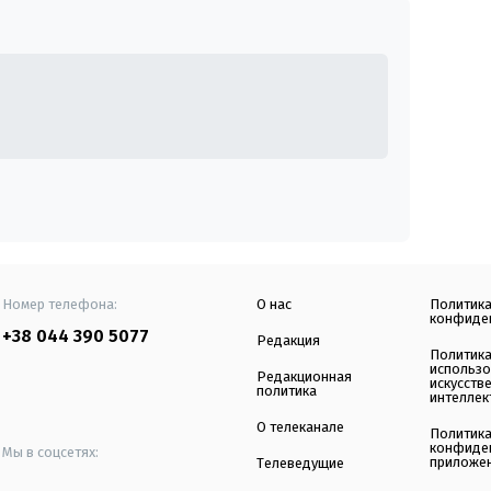
Номер телефона:
О нас
Политик
конфиде
+38 044 390 5077
Редакция
Политик
использ
Редакционная
искусств
политика
интеллек
О телеканале
Политик
конфиде
Мы в соцсетях:
приложе
Телеведущие