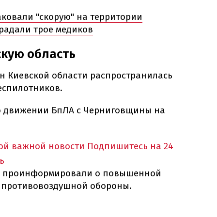
аковали "скорую" на территории
традали трое медиков
скую область
он Киевской области распространилась
еспилотников.
о движении БпЛА с Черниговщины на
ной важной новости
Подпишитесь на 24
ь
ти проинформировали о повышенной
ил противовоздушной обороны.