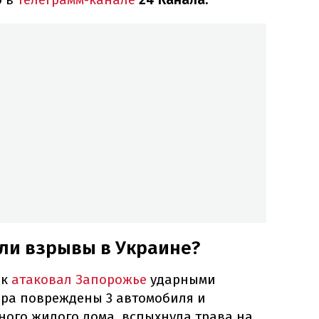
ли взрывы в Украине?
ик
атаковал Запорожье
ударными
ара повреждены 3 автомобиля и
ного жилого дома, вспыхнула трава на