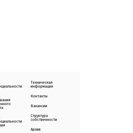
а
Техническая
нциальности
информация
а
Контакты
ования
енного
Вакансии
та
Структура
а
собственности
нциальности
ния
Архив