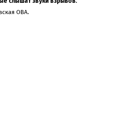
ые слышат звуки взрывов.
вская ОВА.