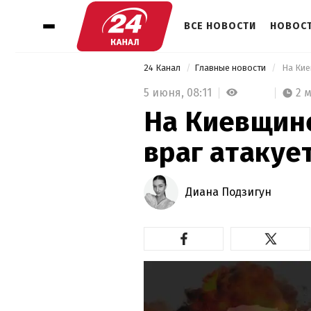
ВСЕ НОВОСТИ
НОВОСТ
24 Канал
Главные новости
 На Кие
5 июня,
08:11
2 
На Киевщине
враг атакуе
Диана Подзигун