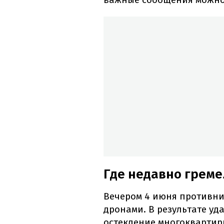
Где недавно греме
Вечером 4 июня противн
дронами. В результате уд
остекление многоквартир