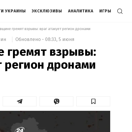
И УКРАИНЫ
ЭКСКЛЮЗИВЫ
АНАЛИТИКА
ИГРЫ
вщине гремят взрывы: враг атакует регион дронами 
Обновлено -
08:33,
5 июня
мин
 гремят взрывы:
т регион дронами