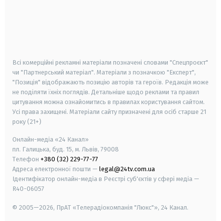
android
apple
smart tv
samsung smart tv
Всі комерційні рекламні матеріали позначені словами "Спецпроєкт"
чи "Партнерський матеріал". Матеріали з позначкою "Експерт",
"Позиція" відображають позицію авторів та героїв. Редакція може
не поділяти їхніх поглядів. Детальніше щодо реклами та правил
цитування можна ознайомитись в правилах користування сайтом.
Усі права захищені.
Матеріали сайту призначені для осіб старше
21
року (21+)
Онлайн-медіа «24 Канал»
пл. Галицька, буд. 15, м. Львів, 79008
Телефон
+380 (32) 229-77-77
Адреса електронної пошти —
legal@24tv.com.ua
Ідентифікатор онлайн-медіа в Реєстрі суб'єктів у сфері медіа —
R40-06057
© 2005—2026,
ПрАТ «Телерадіокомпанія "Люкс"», 24 Канал.