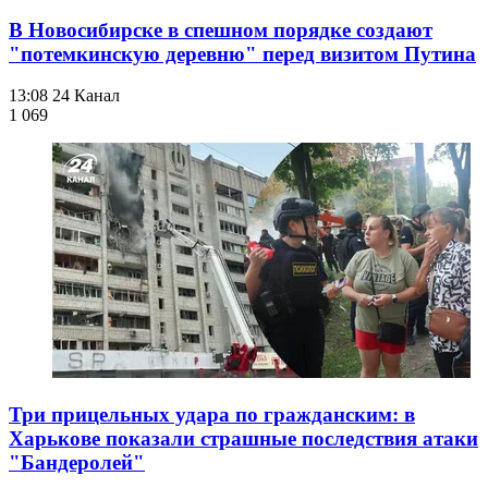
В Новосибирске в спешном порядке создают
"потемкинскую деревню" перед визитом Путина
13:08
24 Канал
1 069
Три прицельных удара по гражданским: в
Харькове показали страшные последствия атаки
"Бандеролей"