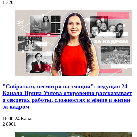
1 320
"Собраться, несмотря на эмоции": ведущая 24
Канала Ирина Узлова откровенно рассказывает
о секретах работы, сложностях в эфире и жизни
за кадром
16:00
24 Канал
2 890
1