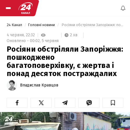
24 Канал
Головні новини
 Росіяни обстріляли Запоріжжя: пошкоджено багатоповерхівку, є жертва і понад десяток постраждалих 
2 хв
4 червня,
22:32
Оновлено -
00:02,
5 червня
Росіяни обстріляли Запоріжжя:
пошкоджено
багатоповерхівку, є жертва і
понад десяток постраждалих
Владислав Кравцов