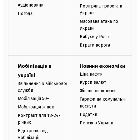
Аудіоновини
Повітряна тривога в
Україні
Погода
Масована атака по
Україні
Вибухи у Росії
Втрати ворога
Мобілізація в
Новини економіки
Ціна нафти
Україні
Курси валют
Звільнення з військової
служби
Фінансові новини
Мобілізація 50+
Тарифи на комунальні
послуги
Мобілізація жінок
Податки
Контракт для 18-24-
річних
Пенсія в Україні
Відстрочка від
мобілізації