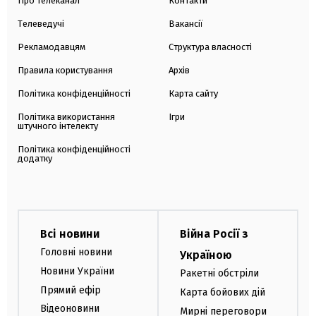
Про телеканал
Контакти
Телеведучі
Вакансії
Рекламодавцям
Структура власності
Правила користування
Архів
Політика конфіденційності
Карта сайту
Політика використання
Ігри
штучного інтелекту
Політика конфіденційності
додатку
Всі новини
Війна Росії з
Головні новини
Україною
Новини України
Ракетні обстріли
Прямий ефір
Карта бойових дій
Відеоновини
Мирні переговори