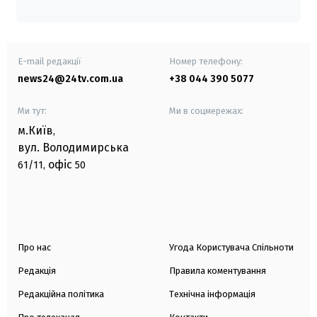
E-mail редакції
Номер телефону:
news24@24tv.com.ua
+38 044 390 5077
Ми тут:
Ми в соцмережах:
м.Київ
,
вул. Володимирська
офіс
61/11,
50
Про нас
Угода Користувача Спільноти
Редакція
Правила коментування
Редакційна політика
Технічна інформація