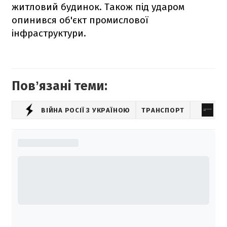
житловий будинок. Також під ударом
опинився об'єкт промислової
інфраструктури.
Повʼязані теми:
ВІЙНА РОСІЇ З УКРАЇНОЮ
ТРАНСПОРТ
В