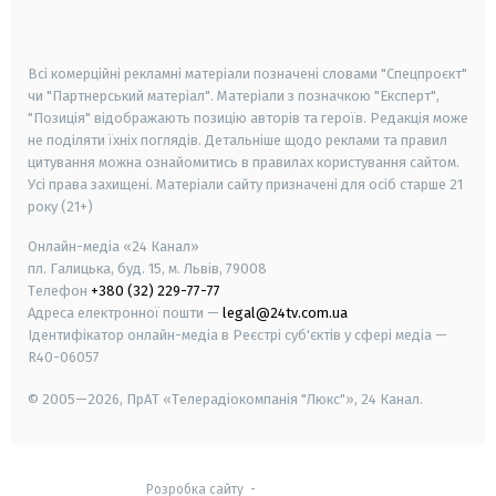
smart tv
samsung smart tv
Всі комерційні рекламні матеріали позначені словами "Спецпроєкт"
чи "Партнерський матеріал". Матеріали з позначкою "Експерт",
"Позиція" відображають позицію авторів та героїв. Редакція може
не поділяти їхніх поглядів. Детальніше щодо реклами та правил
цитування можна ознайомитись в правилах користування сайтом.
Усі права захищені.
Матеріали сайту призначені для осіб старше
21
року (21+)
Онлайн-медіа «24 Канал»
пл. Галицька, буд. 15, м. Львів, 79008
Телефон
+380 (32) 229-77-77
Адреса електронної пошти —
legal@24tv.com.ua
Ідентифікатор онлайн-медіа в Реєстрі суб'єктів у сфері медіа —
R40-06057
© 2005—2026,
ПрАТ «Телерадіокомпанія "Люкс"», 24 Канал.
Розробка сайту
-