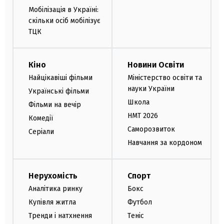
Мобілізація в Україні:
скільки осіб мобілізує
ТЦК
Кіно
Новини Освіти
Найцікавіші фільми
Міністерство освіти та
науки України
Українські фільми
Школа
Фільми на вечір
НМТ 2026
Комедії
Саморозвиток
Серіали
Навчання за кордоном
Нерухомість
Спорт
Аналітика ринку
Бокс
Купівля житла
Футбол
Тренди і натхнення
Теніс