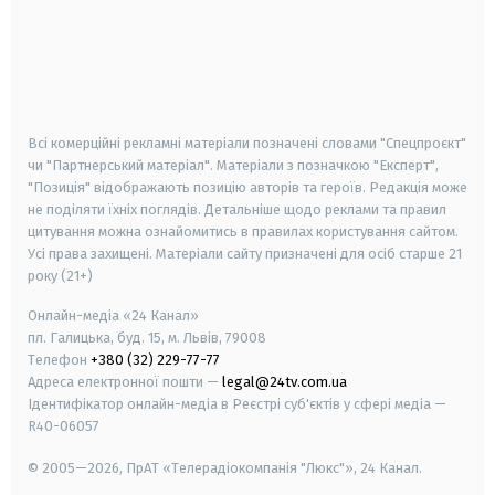
android
apple
smart tv
samsung smart tv
Всі комерційні рекламні матеріали позначені словами "Спецпроєкт"
чи "Партнерський матеріал". Матеріали з позначкою "Експерт",
"Позиція" відображають позицію авторів та героїв. Редакція може
не поділяти їхніх поглядів. Детальніше щодо реклами та правил
цитування можна ознайомитись в правилах користування сайтом.
Усі права захищені.
Матеріали сайту призначені для осіб старше
21
року (21+)
Онлайн-медіа «24 Канал»
пл. Галицька, буд. 15, м. Львів, 79008
Телефон
+380 (32) 229-77-77
Адреса електронної пошти —
legal@24tv.com.ua
Ідентифікатор онлайн-медіа в Реєстрі суб'єктів у сфері медіа —
R40-06057
© 2005—2026,
ПрАТ «Телерадіокомпанія "Люкс"», 24 Канал.