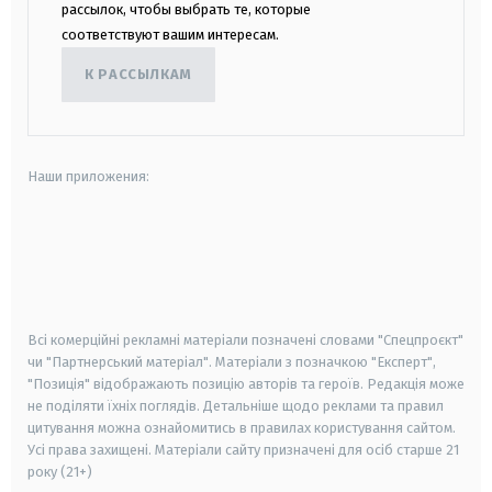
рассылок, чтобы выбрать те, которые
соответствуют вашим интересам.
К РАССЫЛКАМ
Наши приложения:
android
apple
smart tv
samsung smart tv
Всі комерційні рекламні матеріали позначені словами "Спецпроєкт"
чи "Партнерський матеріал". Матеріали з позначкою "Експерт",
"Позиція" відображають позицію авторів та героїв. Редакція може
не поділяти їхніх поглядів. Детальніше щодо реклами та правил
цитування можна ознайомитись в правилах користування сайтом.
Усі права захищені.
Матеріали сайту призначені для осіб старше
21
року (21+)