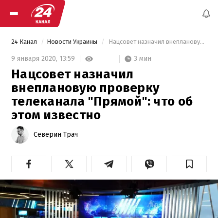
24 Канал
Новости Украины
 Нацсовет назначил внеплановую проверку телеканала "Прямой": что об этом известно 
3 мин
9 января 2020,
13:59
Нацсовет назначил
внеплановую проверку
телеканала "Прямой": что об
этом известно
Северин Трач