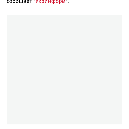
сообщает "
Укринформ
".