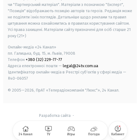
чи "Партнерський матеріал". Матеріали з позначкою "Експерт",
"Позиція" відображають позицію авторів та героїв. Редакція може
не поділяти їхніх поглядів. Детальніше щодо реклами та правил
цитування можна ознайомитись в правилах користування сайтом.
Усі права захищені.
Матеріали сайту призначені для осіб старше
21
року (21+)
Онлайн-медіа «24 Канал»
пл. Галицька, буд. 15, м. Львів, 79008
Телефон
+380 (32) 229-77-77
Адреса електронної пошти —
legal@24tv.com.ua
Ідентифікатор онлайн-медіа в Реєстрі суб'єктів у сфері медіа —
R40-06057
© 2005—2026,
ПрАТ «Телерадіокомпанія "Люкс"», 24 Канал.
Разработка сайта
-
24 Канал
TV
Игры
Погода
Кабинет