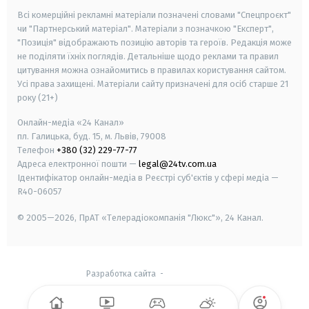
Всі комерційні рекламні матеріали позначені словами "Спецпроєкт"
чи "Партнерський матеріал". Матеріали з позначкою "Експерт",
"Позиція" відображають позицію авторів та героїв. Редакція може
не поділяти їхніх поглядів. Детальніше щодо реклами та правил
цитування можна ознайомитись в правилах користування сайтом.
Усі права захищені.
Матеріали сайту призначені для осіб старше
21
року (21+)
Онлайн-медіа «24 Канал»
пл. Галицька, буд. 15, м. Львів, 79008
Телефон
+380 (32) 229-77-77
Адреса електронної пошти —
legal@24tv.com.ua
Ідентифікатор онлайн-медіа в Реєстрі суб'єктів у сфері медіа —
R40-06057
© 2005—2026,
ПрАТ «Телерадіокомпанія "Люкс"», 24 Канал.
Разработка сайта
-