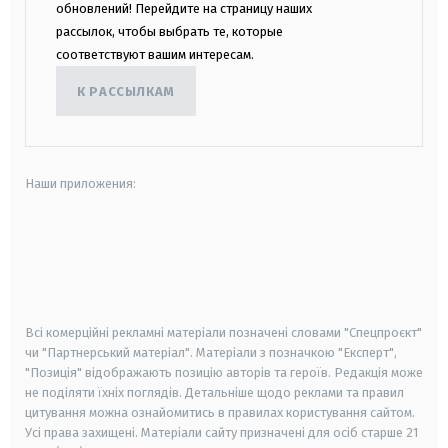
обновлений! Перейдите на страницу наших
рассылок, чтобы выбрать те, которые
соответствуют вашим интересам.
К РАССЫЛКАМ
Наши приложения:
android
apple
smart tv
samsung smart tv
Всі комерційні рекламні матеріали позначені словами "Спецпроєкт"
чи "Партнерський матеріал". Матеріали з позначкою "Експерт",
"Позиція" відображають позицію авторів та героїв. Редакція може
не поділяти їхніх поглядів. Детальніше щодо реклами та правил
цитування можна ознайомитись в правилах користування сайтом.
Усі права захищені.
Матеріали сайту призначені для осіб старше
21