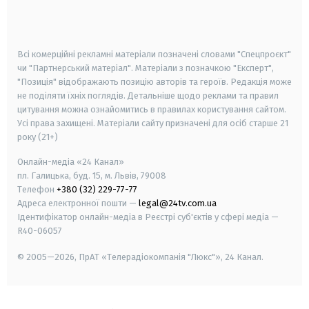
smart tv
samsung smart tv
Всі комерційні рекламні матеріали позначені словами "Спецпроєкт"
чи "Партнерський матеріал". Матеріали з позначкою "Експерт",
"Позиція" відображають позицію авторів та героїв. Редакція може
не поділяти їхніх поглядів. Детальніше щодо реклами та правил
цитування можна ознайомитись в правилах користування сайтом.
Усі права захищені.
Матеріали сайту призначені для осіб старше
21
року (21+)
Онлайн-медіа «24 Канал»
пл. Галицька, буд. 15, м. Львів, 79008
Телефон
+380 (32) 229-77-77
Адреса електронної пошти —
legal@24tv.com.ua
Ідентифікатор онлайн-медіа в Реєстрі суб'єктів у сфері медіа —
R40-06057
© 2005—2026,
ПрАТ «Телерадіокомпанія "Люкс"», 24 Канал.