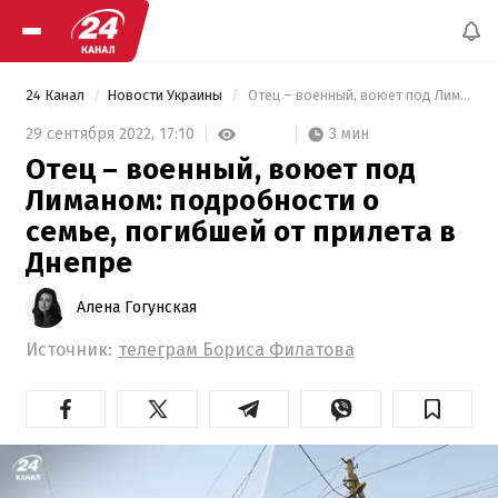
24 Канал
Новости Украины
 Отец – военный, воюет под Лиманом: подробности о семье, погибшей от прилета в Днепре 
3 мин
29 сентября 2022,
17:10
Отец – военный, воюет под
Лиманом: подробности о
семье, погибшей от прилета в
Днепре
Алена Гогунская
Источник:
телеграм Бориса Филатова