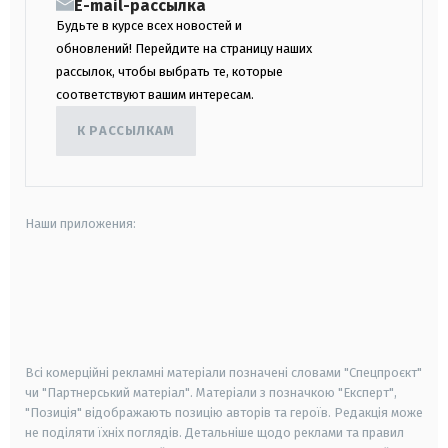
E-mail-рассылка
Будьте в курсе всех новостей и
обновлений! Перейдите на страницу наших
рассылок, чтобы выбрать те, которые
соответствуют вашим интересам.
К РАССЫЛКАМ
Наши приложения:
android
apple
smart tv
samsung smart tv
Всі комерційні рекламні матеріали позначені словами "Спецпроєкт"
чи "Партнерський матеріал". Матеріали з позначкою "Експерт",
"Позиція" відображають позицію авторів та героїв. Редакція може
не поділяти їхніх поглядів. Детальніше щодо реклами та правил