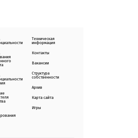
а
Техническая
нциальности
информация
а
Контакты
ования
енного
Вакансии
та
Структура
а
собственности
нциальности
ния
Архив
ние
ателя
Карта сайта
тва
Игры
ирования