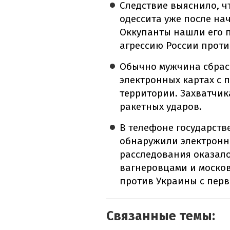
Следствие выяснило, ч
одессита уже после н
Оккупанты нашли его п
агрессию России проти
Обычно мужчина сбрас
электронных картах с
территории. Захватчи
ракетных ударов.
В телефоне государств
обнаружили электронны
расследования оказало
вагнеровцами и моско
против Украины с перв
Связанные темы: