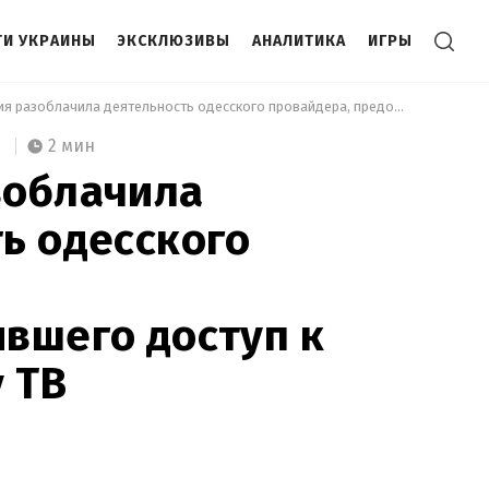
И УКРАИНЫ
ЭКСКЛЮЗИВЫ
АНАЛИТИКА
ИГРЫ
 Полиция разоблачила деятельность одесского провайдера, предоставлявшего доступ к российскому ТВ 
2 мин
зоблачила
ь одесского
вшего доступ к
 ТВ