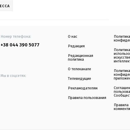
ЕССА
Номер телефона:
О нас
Политик
конфиде
+38 044 390 5077
Редакция
Политик
использ
Редакционная
искусств
политика
интеллек
О телеканале
Политик
конфиде
Мы в соцсетях:
приложе
Телеведущие
Соглаше
Рекламодателям
пользов
Сообщес
Правила пользования
Правила
коммент