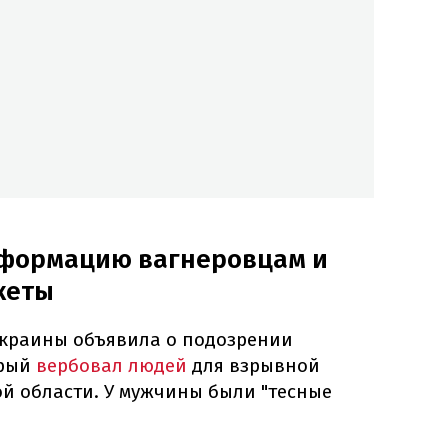
нформацию вагнеровцам и
кеты
Украины объявила о подозрении
рый
вербовал людей
для взрывной
ой области. У мужчины были "тесные