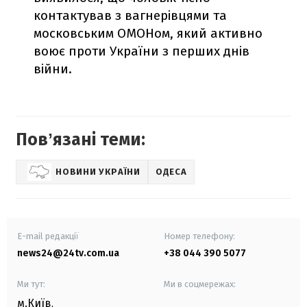
контактував з вагнерівцями та
московським ОМОНом, який активно
воює проти України з перших днів
війни.
Повʼязані теми:
НОВИНИ УКРАЇНИ
ОДЕСА
E-mail редакції
Номер телефону:
news24@24tv.com.ua
+38 044 390 5077
Ми тут:
Ми в соцмережах:
м.Київ
,