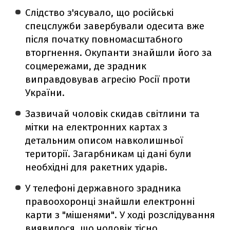
Слідство з'ясувало, що російські
спецслужби завербували одесита вже
після початку повномасштабного
вторгнення. Окупанти знайшли його за
соцмережами, де зрадник
виправдовував агресію Росії проти
України.
Зазвичай чоловік скидав світлини та
мітки на електронних картах з
детальним описом навколишньої
території. Загарбникам ці дані були
необхідні для ракетних ударів.
У телефоні державного зрадника
правоохоронці знайшли електронні
карти з "мішенями". У ході розслідування
виявилося, що чоловік тісно