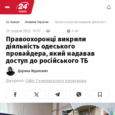
24 Канал
Новини України
 Правоохоронці викрили діяльність одеського провайдера, який надавав доступ до російського ТБ 
2 хв
15 грудня 2022,
19:37
Правоохоронці викрили
діяльність одеського
провайдера, який надавав
доступ до російського ТБ
Дарина Жданович
Джерело:
Офіс Генерального прокурора