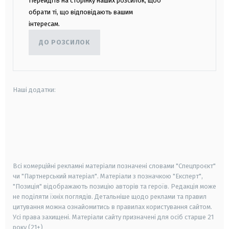
Перейдіть на сторінку наших розсилок, щоб
обрати ті, що відповідають вашим
інтересам.
ДО РОЗСИЛОК
Наші додатки:
android
apple
smart tv
samsung smart tv
Всі комерційні рекламні матеріали позначені словами "Спецпроєкт"
чи "Партнерський матеріал". Матеріали з позначкою "Експерт",
"Позиція" відображають позицію авторів та героїв. Редакція може
не поділяти їхніх поглядів. Детальніше щодо реклами та правил
цитування можна ознайомитись в правилах користування сайтом.
Усі права захищені.
Матеріали сайту призначені для осіб старше
21
року (21+)