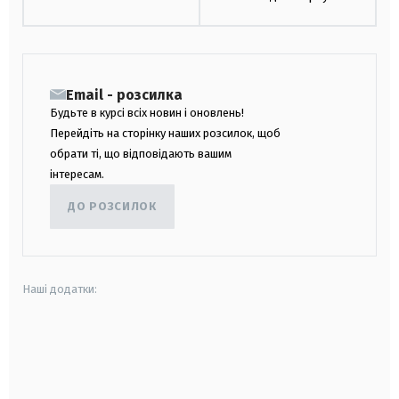
Email - розсилка
Будьте в курсі всіх новин і оновлень!
Перейдіть на сторінку наших розсилок, щоб
обрати ті, що відповідають вашим
інтересам.
ДО РОЗСИЛОК
Наші додатки:
android
apple
smart tv
samsung smart tv