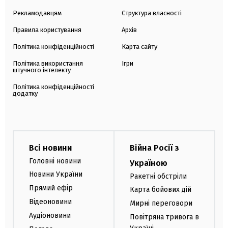
Рекламодавцям
Структура власності
Правила користування
Архів
Політика конфіденційності
Карта сайту
Політика використання
Ігри
штучного інтелекту
Політика конфіденційності
додатку
Всі новини
Війна Росії з
Головні новини
Україною
Новини України
Ракетні обстріли
Прямий ефір
Карта бойових дій
Відеоновини
Мирні переговори
Аудіоновини
Повітряна тривога в