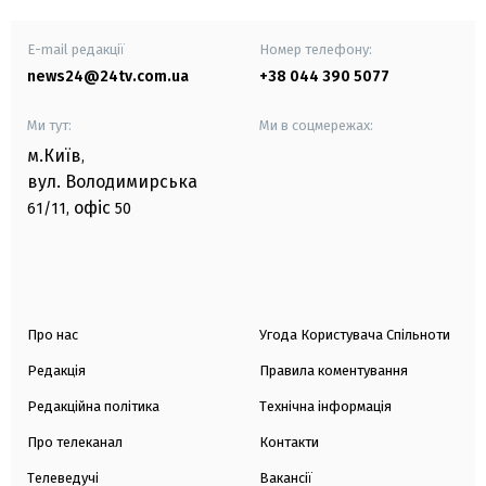
E-mail редакції
Номер телефону:
news24@24tv.com.ua
+38 044 390 5077
Ми тут:
Ми в соцмережах:
м.Київ
,
вул. Володимирська
офіс
61/11,
50
Про нас
Угода Користувача Спільноти
Редакція
Правила коментування
Редакційна політика
Технічна інформація
Про телеканал
Контакти
Телеведучі
Вакансії