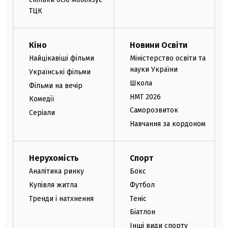
ТЦК
Кіно
Новини Освіти
Найцікавіші фільми
Міністерство освіти та
науки України
Українські фільми
Школа
Фільми на вечір
НМТ 2026
Комедії
Саморозвиток
Серіали
Навчання за кордоном
Нерухомість
Спорт
Аналітика ринку
Бокс
Купівля житла
Футбол
Тренди і натхнення
Теніс
Біатлон
Інші види спорту