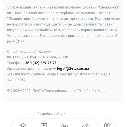
Всі комерційні рекламні матеріали позначені словами "Спецпроєкт"
чи "Партнерський матеріал". Матеріали з позначкою "Експерт",
"Позиція" відображають позицію авторів та героїв. Редакція може
не поділяти їхніх поглядів. Детальніше щодо реклами та правил
цитування можна ознайомитись в правилах користування сайтом.
Усі права захищені.
Матеріали сайту призначені для осіб старше
21
року (21+)
Онлайн-медіа «24 Канал»
пл. Галицька, буд. 15, м. Львів, 79008
Телефон
+380 (32) 229-77-77
Адреса електронної пошти —
legal@24tv.com.ua
Ідентифікатор онлайн-медіа в Реєстрі суб'єктів у сфері медіа —
R40-06057
© 2005—2026,
ПрАТ «Телерадіокомпанія "Люкс"», 24 Канал.
Розробка сайту
-