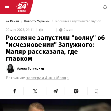
24 Канал
Новости Украины
 Россияне запустили "волну" об "исчезновении" Залужного: Маляр рассказала, где главком 
2 мин
20 мая 2023,
21:11
Россияне запустили "волну" об
"исчезновении" Залужного:
Маляр рассказала, где
главком
Алена Гогунская
Источник:
телеграм Анны Маляр