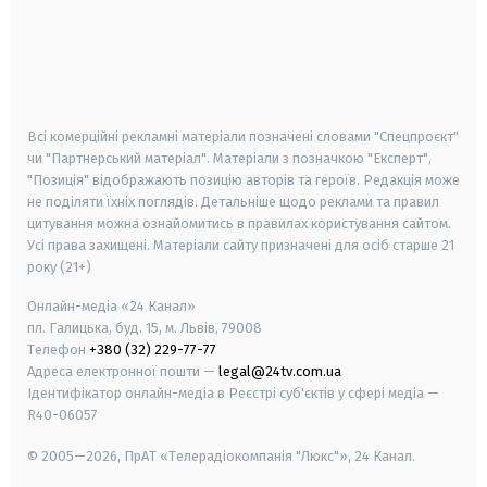
android
apple
smart tv
samsung smart tv
Всі комерційні рекламні матеріали позначені словами "Спецпроєкт"
чи "Партнерський матеріал". Матеріали з позначкою "Експерт",
"Позиція" відображають позицію авторів та героїв. Редакція може
не поділяти їхніх поглядів. Детальніше щодо реклами та правил
цитування можна ознайомитись в правилах користування сайтом.
Усі права захищені.
Матеріали сайту призначені для осіб старше
21
року (21+)
Онлайн-медіа «24 Канал»
пл. Галицька, буд. 15, м. Львів, 79008
Телефон
+380 (32) 229-77-77
Адреса електронної пошти —
legal@24tv.com.ua
Ідентифікатор онлайн-медіа в Реєстрі суб'єктів у сфері медіа —
R40-06057
© 2005—2026,
ПрАТ «Телерадіокомпанія "Люкс"», 24 Канал.