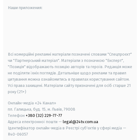
Наши приложения:
android
apple
smart tv
samsung smart tv
Всі комерційні рекламні матеріали позначені словами "Спецпроєкт"
чи "Партнерський матеріал". Матеріали з позначкою "Експерт",
"Позиція" відображають позицію авторів та героїв. Редакція може
не поділяти їхніх поглядів. Детальніше щодо реклами та правил
цитування можна ознайомитись в правилах користування сайтом.
Усі права захищені.
Матеріали сайту призначені для осіб старше
21
року (21+)
Онлайн-медіа «24 Канал»
пл. Галицька, буд. 15, м. Львів, 79008
Телефон
+380 (32) 229-77-77
Адреса електронної пошти —
legal@24tv.com.ua
Ідентифікатор онлайн-медіа в Реєстрі суб'єктів у сфері медіа —
R40-06057