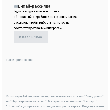
E-mail-рассылка
Будьте в курсе всех новостей и
обновлений! Перейдите на страницу наших
рассылок, чтобы выбрать те, которые
соответствуют вашим интересам.
К РАССЫЛКАМ
Наши приложения:
android
apple
smart tv
samsung smart tv
Всі комерційні рекламні матеріали позначені словами "Спецпроєкт"
чи "Партнерський матеріал". Матеріали з позначкою "Експерт",
"Позиція" відображають позицію авторів та героїв. Редакція може