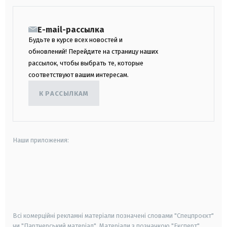
E-mail-рассылка
Будьте в курсе всех новостей и
обновлений! Перейдите на страницу наших
рассылок, чтобы выбрать те, которые
соответствуют вашим интересам.
К РАССЫЛКАМ
Наши приложения:
android
apple
smart tv
samsung smart tv
Всі комерційні рекламні матеріали позначені словами "Спецпроєкт"
чи "Партнерський матеріал". Матеріали з позначкою "Експерт",