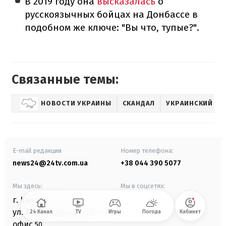
В 2019 году она
высказалась
о
русскоязычных бойцах на Донбассе в
подобном же ключе: "Вы что, тупые?".
Связанные темы:
НОВОСТИ УКРАИНЫ
СКАНДАЛ
УКРАИНСКИЙ ЯЗ
E-mail редакции
Номер телефона:
news24@24tv.com.ua
+38 044 390 5077
Мы здесь:
Мы в соцсетях:
г. Киев
,
ул. Владимирская
61/11,
24 Канал
TV
Игры
Погода
Кабинет
офис
50