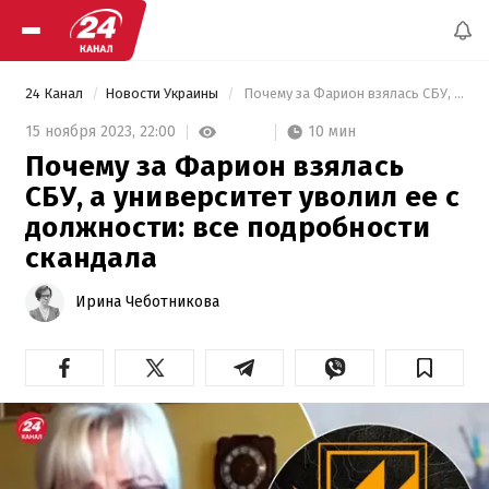
24 Канал
Новости Украины
 Почему за Фарион взялась СБУ, а университет уволил ее с должности: все подробности скандала 
10 мин
15 ноября 2023,
22:00
Почему за Фарион взялась
СБУ, а университет уволил ее с
должности: все подробности
скандала
Ирина Чеботникова