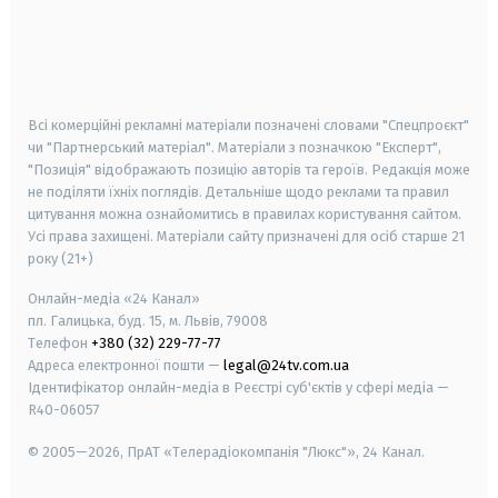
android
apple
smart tv
samsung smart tv
Всі комерційні рекламні матеріали позначені словами "Спецпроєкт"
чи "Партнерський матеріал". Матеріали з позначкою "Експерт",
"Позиція" відображають позицію авторів та героїв. Редакція може
не поділяти їхніх поглядів. Детальніше щодо реклами та правил
цитування можна ознайомитись в правилах користування сайтом.
Усі права захищені.
Матеріали сайту призначені для осіб старше
21
року (21+)
Онлайн-медіа «24 Канал»
пл. Галицька, буд. 15, м. Львів, 79008
Телефон
+380 (32) 229-77-77
Адреса електронної пошти —
legal@24tv.com.ua
Ідентифікатор онлайн-медіа в Реєстрі суб'єктів у сфері медіа —
R40-06057
© 2005—2026,
ПрАТ «Телерадіокомпанія "Люкс"», 24 Канал.