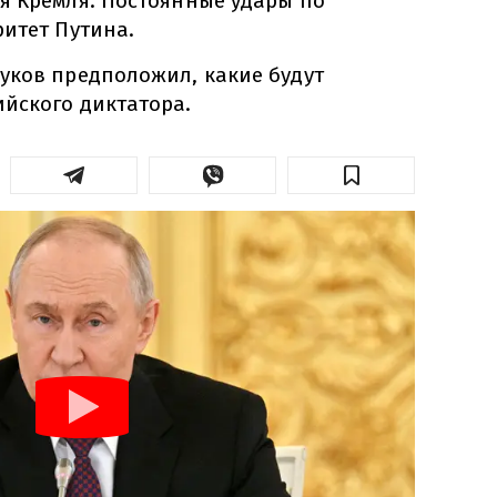
я Кремля. Постоянные удары по
ритет Путина.
уков предположил, какие будут
йского диктатора.