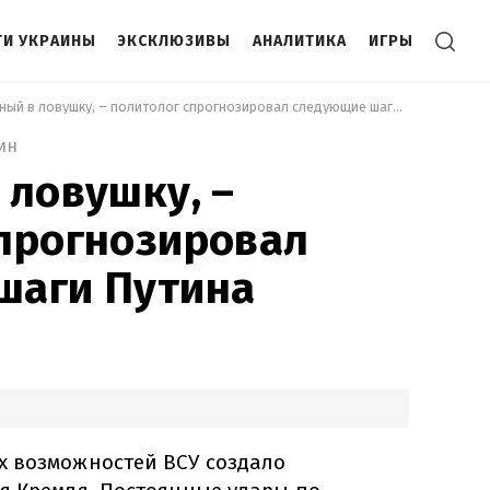
И УКРАИНЫ
ЭКСКЛЮЗИВЫ
АНАЛИТИКА
ИГРЫ
 Загнанный в ловушку, – политолог спрогнозировал следующие шаги Путина 
ин
 ловушку, –
прогнозировал
шаги Путина
 возможностей ВСУ создало