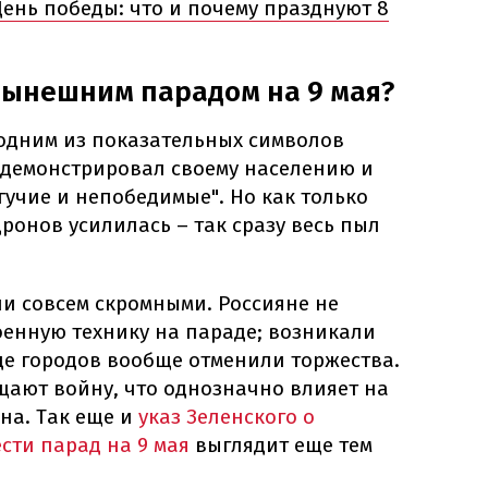
ень победы: что и почему празднуют 8
 нынешним парадом на 9 мая?
 одним из показательных символов
демонстрировал своему населению и
огучие и непобедимые". Но как только
дронов усилилась – так сразу весь пыл
ли совсем скромными. Россияне не
оенную технику на параде; возникали
яде городов вообще отменили торжества.
щают войну, что однозначно влияет на
на. Так еще и
указ Зеленского о
сти парад на 9 мая
выглядит еще тем