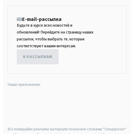
E-mail-рассылка
Будьте в курсе всех новостей и
обновлений! Перейдите на страницу наших
рассылок, чтобы выбрать те, которые
соответствуют вашим интересам.
К РАССЫЛКАМ
Наши приложения:
android
apple
smart tv
samsung smart tv
Всі комерційні рекламні матеріали позначені словами "Спецпроєкт"