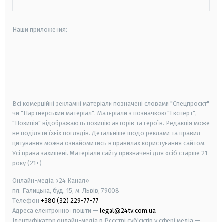
Наши приложения:
android
apple
smart tv
samsung smart tv
Всі комерційні рекламні матеріали позначені словами "Спецпроєкт"
чи "Партнерський матеріал". Матеріали з позначкою "Експерт",
"Позиція" відображають позицію авторів та героїв. Редакція може
не поділяти їхніх поглядів. Детальніше щодо реклами та правил
цитування можна ознайомитись в правилах користування сайтом.
Усі права захищені.
Матеріали сайту призначені для осіб старше
21
року (21+)
Онлайн-медіа «24 Канал»
пл. Галицька, буд. 15, м. Львів, 79008
Телефон
+380 (32) 229-77-77
Адреса електронної пошти —
legal@24tv.com.ua
Ідентифікатор онлайн-медіа в Реєстрі суб'єктів у сфері медіа —