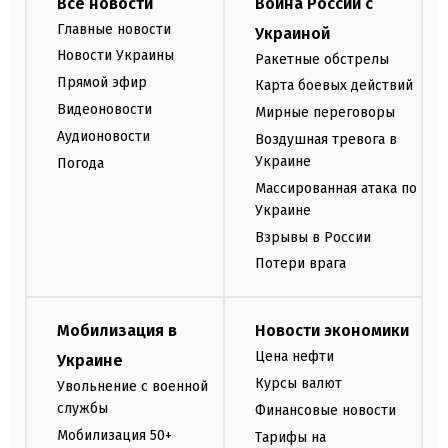
Все новости
Война России с
Главные новости
Украиной
Новости Украины
Ракетные обстрелы
Прямой эфир
Карта боевых действий
Видеоновости
Мирные переговоры
Аудионовости
Воздушная тревога в
Украине
Погода
Массированная атака по
Украине
Взрывы в России
Потери врага
Мобилизация в
Новости экономики
Цена нефти
Украине
Курсы валют
Увольнение с военной
службы
Финансовые новости
Мобилизация 50+
Тарифы на