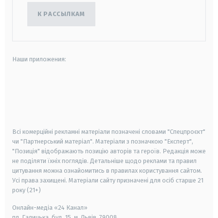
К РАССЫЛКАМ
Наши приложения:
android
apple
smart tv
samsung smart tv
Всі комерційні рекламні матеріали позначені словами "Спецпроєкт"
чи "Партнерський матеріал". Матеріали з позначкою "Експерт",
"Позиція" відображають позицію авторів та героїв. Редакція може
не поділяти їхніх поглядів. Детальніше щодо реклами та правил
цитування можна ознайомитись в правилах користування сайтом.
Усі права захищені.
Матеріали сайту призначені для осіб старше
21
року (21+)
Онлайн-медіа «24 Канал»
пл. Галицька, буд. 15, м. Львів, 79008