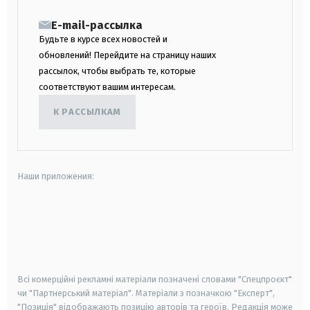
E-mail-рассылка
Будьте в курсе всех новостей и
обновлений! Перейдите на страницу наших
рассылок, чтобы выбрать те, которые
соответствуют вашим интересам.
К РАССЫЛКАМ
Наши приложения:
android
apple
smart tv
samsung smart tv
Всі комерційні рекламні матеріали позначені словами "Спецпроєкт"
чи "Партнерський матеріал". Матеріали з позначкою "Експерт",
"Позиція" відображають позицію авторів та героїв. Редакція може