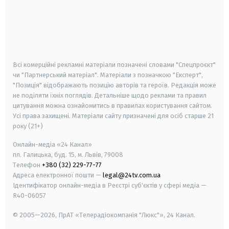
android
apple
smart tv
samsung smart tv
Всі комерційні рекламні матеріали позначені словами "Спецпроєкт"
чи "Партнерський матеріал". Матеріали з позначкою "Експерт",
"Позиція" відображають позицію авторів та героїв. Редакція може
не поділяти їхніх поглядів. Детальніше щодо реклами та правил
цитування можна ознайомитись в правилах користування сайтом.
Усі права захищені.
Матеріали сайту призначені для осіб старше
21
року (21+)
Онлайн-медіа «24 Канал»
пл. Галицька, буд. 15, м. Львів, 79008
Телефон
+380 (32) 229-77-77
Адреса електронної пошти —
legal@24tv.com.ua
Ідентифікатор онлайн-медіа в Реєстрі суб'єктів у сфері медіа —
R40-06057
© 2005—2026,
ПрАТ «Телерадіокомпанія "Люкс"», 24 Канал.