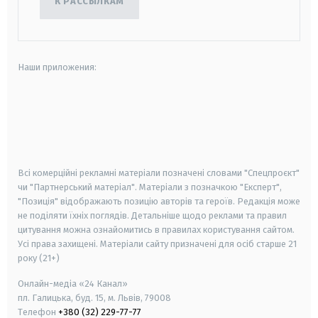
К РАССЫЛКАМ
Наши приложения:
android
apple
smart tv
samsung smart tv
Всі комерційні рекламні матеріали позначені словами "Спецпроєкт"
чи "Партнерський матеріал". Матеріали з позначкою "Експерт",
"Позиція" відображають позицію авторів та героїв. Редакція може
не поділяти їхніх поглядів. Детальніше щодо реклами та правил
цитування можна ознайомитись в правилах користування сайтом.
Усі права захищені.
Матеріали сайту призначені для осіб старше
21
року (21+)
Онлайн-медіа «24 Канал»
пл. Галицька, буд. 15, м. Львів, 79008
Телефон
+380 (32) 229-77-77