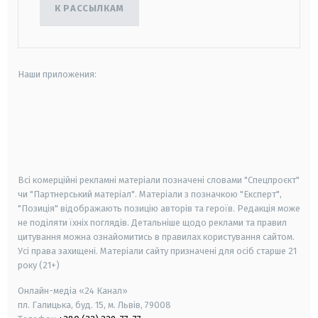
К РАССЫЛКАМ
Наши приложения:
android
apple
smart tv
samsung smart tv
Всі комерційні рекламні матеріали позначені словами "Спецпроєкт"
чи "Партнерський матеріал". Матеріали з позначкою "Експерт",
"Позиція" відображають позицію авторів та героїв. Редакція може
не поділяти їхніх поглядів. Детальніше щодо реклами та правил
цитування можна ознайомитись в правилах користування сайтом.
Усі права захищені.
Матеріали сайту призначені для осіб старше
21
року (21+)
Онлайн-медіа «24 Канал»
пл. Галицька, буд. 15, м. Львів, 79008