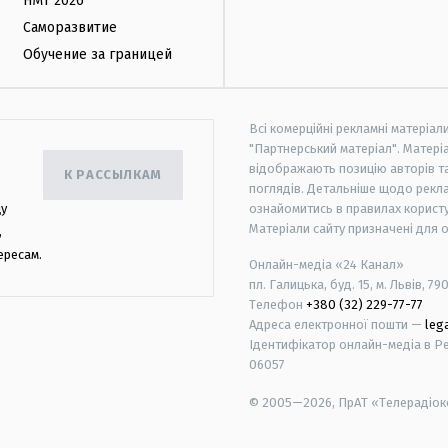
НМТ 2026
Саморазвитие
Обучение за границей
Всі комерційні рекламні матеріал
"Партнерський матеріал". Матеріа
відображають позицію авторів та 
К РАССЫЛКАМ
поглядів. Детальніше щодо рекл
цу
ознайомитись в правилах користу
Матеріали сайту призначені для 
,
ересам.
Онлайн-медіа «24 Канал»
пл. Галицька, буд. 15, м. Львів, 79
Телефон
+380 (32) 229-77-77
Адреса електронної пошти —
leg
Ідентифікатор онлайн-медіа в Реє
06057
© 2005—2026,
ПрАТ «Телерадіоко