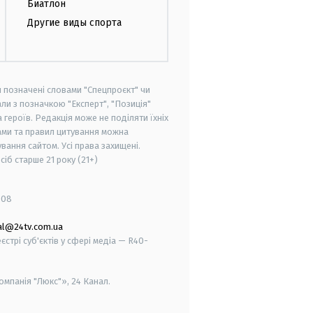
Биатлон
Другие виды спорта
и позначені словами "Спецпроєкт" чи
ли з позначкою "Експерт", "Позиція"
героїв. Редакція може не поділяти їхніх
ами та правил цитування можна
вання сайтом. Усі права захищені.
осіб старше
21 року (21+)
008
al@24tv.com.ua
стрі суб'єктів у сфері медіа — R40-
мпанія "Люкс"», 24 Канал.