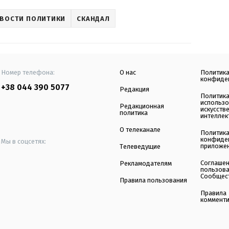
ВОСТИ ПОЛИТИКИ
СКАНДАЛ
Номер телефона:
О нас
Политик
конфиде
+38 044 390 5077
Редакция
Политик
использ
Редакционная
искусств
политика
интеллек
О телеканале
Политик
конфиде
Мы в соцсетях:
приложе
Телеведущие
Соглаше
Рекламодателям
пользов
Сообщес
Правила пользования
Правила
коммент