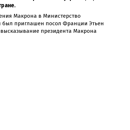
тране.
ления Макрона в Министерство
ы был приглашен посол Франции Этьен
л высказывание президента Макрона