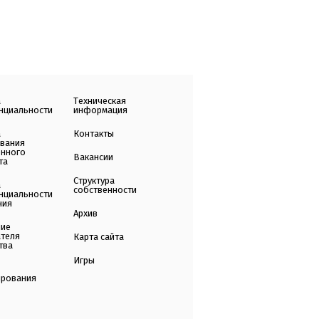
а
Техническая
нциальности
информация
а
Контакты
ования
енного
Вакансии
та
Структура
а
собственности
нциальности
ния
Архив
ние
ателя
Карта сайта
тва
Игры
ирования