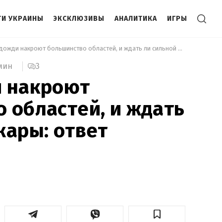
И УКРАИНЫ
ЭКСКЛЮЗИВЫ
АНАЛИТИКА
ИГРЫ
 Когда дожди накроют большинство областей, и ждать ли сильной жары: ответ синоптика 
3
мин
и накроют
 областей, и ждать
жары: ответ