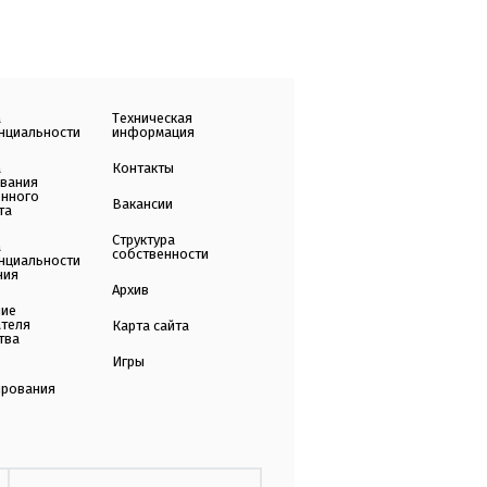
а
Техническая
нциальности
информация
а
Контакты
ования
енного
Вакансии
та
Структура
а
собственности
нциальности
ния
Архив
ние
ателя
Карта сайта
тва
Игры
ирования