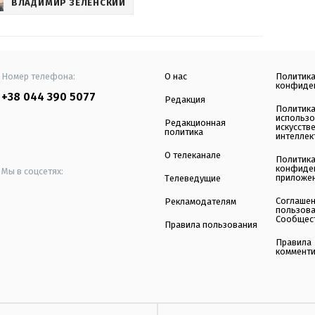
ВЛАДИМИР ЗЕЛЕНСКИЙ
Номер телефона:
О нас
Политик
конфиде
+38 044 390 5077
Редакция
Политик
использ
Редакционная
искусств
политика
интеллек
О телеканале
Политик
конфиде
Мы в соцсетях:
приложе
Телеведущие
Соглаше
Рекламодателям
пользов
Сообщес
Правила пользования
Правила
коммент