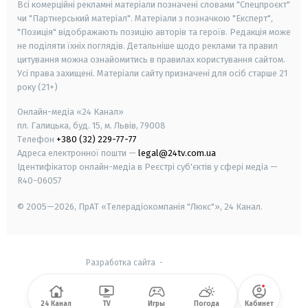
Всі комерційні рекламні матеріали позначені словами "Спецпроєкт"
чи "Партнерський матеріал". Матеріали з позначкою "Експерт",
"Позиція" відображають позицію авторів та героїв. Редакція може
не поділяти їхніх поглядів. Детальніше щодо реклами та правил
цитування можна ознайомитись в правилах користування сайтом.
Усі права захищені.
Матеріали сайту призначені для осіб старше
21
року (21+)
Онлайн-медіа «24 Канал»
пл. Галицька, буд. 15, м. Львів, 79008
Телефон
+380 (32) 229-77-77
Адреса електронної пошти —
legal@24tv.com.ua
Ідентифікатор онлайн-медіа в Реєстрі суб'єктів у сфері медіа —
R40-06057
© 2005—2026,
ПрАТ «Телерадіокомпанія "Люкс"», 24 Канал.
Разработка сайта
-
24 Канал
TV
Игры
Погода
Кабинет