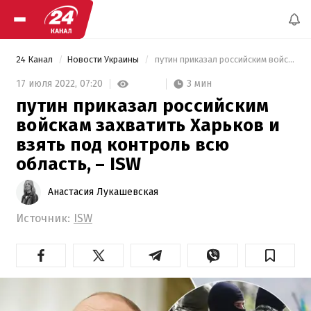
24 Канал
Новости Украины
 путин приказал российским войскам захватить Харьков и взять под контроль всю область, – ISW 
3 мин
17 июля 2022,
07:20
путин приказал российским
войскам захватить Харьков и
взять под контроль всю
область, – ISW
Анастасия Лукашевская
Источник:
ISW