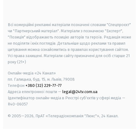
smart tv
samsung smart tv
Всі комерційні рекламні матеріали позначені словами "Спецпроєкт"
чи "Партнерський матеріал". Матеріали з позначкою "Експерт",
"Позиція" відображають позицію авторів та героїв. Редакція може
не поділяти їхніх поглядів. Детальніше щодо реклами та правил
цитування можна ознайомитись в правилах користування сайтом.
Усі права захищені.
Матеріали сайту призначені для осіб старше
21
року (21+)
Онлайн-медіа «24 Канал»
пл. Галицька, буд. 15, м. Львів, 79008
Телефон
+380 (32) 229-77-77
Адреса електронної пошти —
legal@24tv.com.ua
Ідентифікатор онлайн-медіа в Реєстрі суб'єктів у сфері медіа —
R40-06057
© 2005—2026,
ПрАТ «Телерадіокомпанія "Люкс"», 24 Канал.