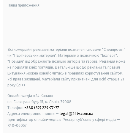
Наши приложения:
android
apple
smart tv
samsung smart tv
Всі комерційні рекламні матеріали позначені словами "Спецпроєкт"
чи "Партнерський матеріал". Матеріали з позначкою "Експерт",
"Позиція" відображають позицію авторів та героїв. Редакція може
не поділяти їхніх поглядів. Детальніше щодо реклами та правил
цитування можна ознайомитись в правилах користування сайтом.
Усі права захищені.
Матеріали сайту призначені для осіб старше
21
року (21+)
Онлайн-медіа «24 Канал»
пл. Галицька, буд. 15, м. Львів, 79008
Телефон
+380 (32) 229-77-77
Адреса електронної пошти —
legal@24tv.com.ua
Ідентифікатор онлайн-медіа в Реєстрі суб'єктів у сфері медіа —
R40-06057