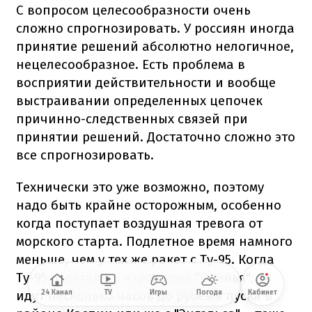
С вопросом целесообразности очень
сложно спрогнозировать. У россиян иногда
принятие решений абсолютно нелогичное,
нецелесообразное. Есть проблема в
восприятии действительности и вообще
выстраивании определенных цепочек
причинно-следственных связей при
принятии решений. Достаточно сложно это
все спрогнозировать.
Технически это уже возможно, поэтому
надо быть крайне осторожным, особенно
когда поступает воздушная тревога от
морского старта. Подлетное время намного
меньше, чем у тех же ракет с Ту-95. Когда
Ту-95 взлетают с аэродрома "Оленья", то
идут несколько часов до рубежа пуска в
24 Канал
TV
Игры
Погода
Кабинет