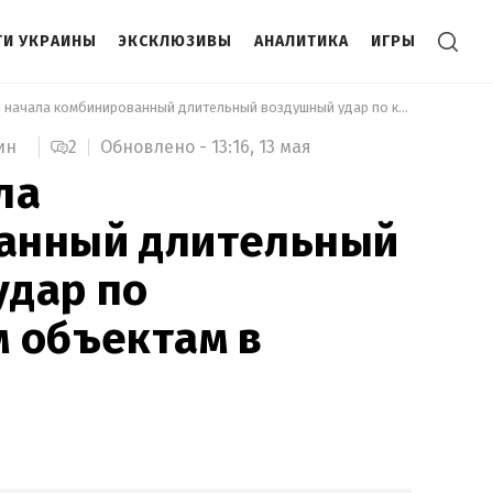
И УКРАИНЫ
ЭКСКЛЮЗИВЫ
АНАЛИТИКА
ИГРЫ
 Россия начала комбинированный длительный воздушный удар по критическим объектам в Украине 
2
Обновлено -
13:16,
13 мая
ин
ла
анный длительный
удар по
 объектам в