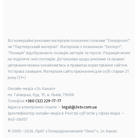
android
apple
smart tv
samsung smart tv
Всі комерційні рекламні матеріали позначені словами "Спецпроєкт"
чи "Партнерський матеріал". Матеріали з позначкою "Експерт",
"Позиція" відображають позицію авторів та героїв. Редакція може
не поділяти їхніх поглядів. Детальніше щодо реклами та правил
цитування можна ознайомитись в правилах користування сайтом.
Усі права захищені.
Матеріали сайту призначені для осіб старше
21
року (21+)
Онлайн-медіа «24 Канал»
пл. Галицька, буд. 15, м. Львів, 79008
Телефон
+380 (32) 229-77-77
Адреса електронної пошти —
legal@24tv.com.ua
Ідентифікатор онлайн-медіа в Реєстрі суб'єктів у сфері медіа —
R40-06057
© 2005—2026,
ПрАТ «Телерадіокомпанія "Люкс"», 24 Канал.