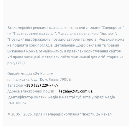
android
apple
smart tv
samsung smart tv
Всі комерційні рекламні матеріали позначені словами "Спецпроєкт"
чи "Партнерський матеріал". Матеріали з позначкою "Експерт",
"Позиція" відображають позицію авторів та героїв. Редакція може
не поділяти їхніх поглядів. Детальніше щодо реклами та правил
цитування можна ознайомитись в правилах користування сайтом.
Усі права захищені.
Матеріали сайту призначені для осіб старше
21
року (21+)
Онлайн-медіа «24 Канал»
пл. Галицька, буд. 15, м. Львів, 79008
Телефон
+380 (32) 229-77-77
Адреса електронної пошти —
legal@24tv.com.ua
Ідентифікатор онлайн-медіа в Реєстрі суб'єктів у сфері медіа —
R40-06057
© 2005—2026,
ПрАТ «Телерадіокомпанія "Люкс"», 24 Канал.