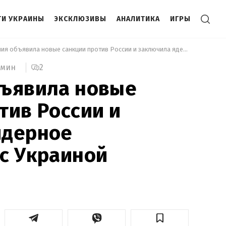
И УКРАИНЫ
ЭКСКЛЮЗИВЫ
АНАЛИТИКА
ИГРЫ
 Британия объявила новые санкции против России и заключила ядерное соглашение с Украиной 
2
 мин
бъявила новые
тив России и
ядерное
с Украиной