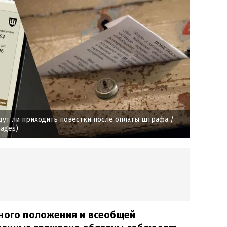
дут ли приходить повестки после оплаты штрафа
/
mages)
нного положения и всеобщей