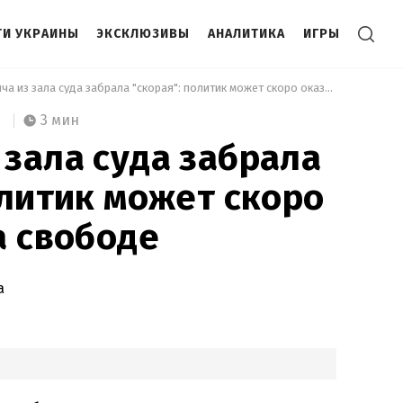
И УКРАИНЫ
ЭКСКЛЮЗИВЫ
АНАЛИТИКА
ИГРЫ
 Шуфрича из зала суда забрала "скорая": политик может скоро оказаться на свободе 
3 мин
зала суда забрала
олитик может скоро
а свободе
а