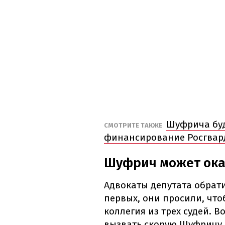
Шуфрича буд
СМОТРИТЕ ТАКЖЕ
финансирование Росгвар
Шуфрич может ока
Адвокаты депутата обрати
первых, они просили, что
коллегия из трех судей. 
вызвать скорую Шуфричу,