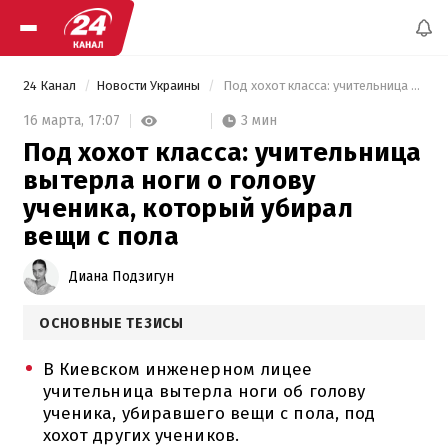
24 Канал
Новости Украины
 Под хохот класса: учительница вытерла ноги о голову ученика, который убирал вещи с пола 
3 мин
16 марта,
17:07
Под хохот класса: учительница
вытерла ноги о голову
ученика, который убирал
вещи с пола
Диана Подзигун
ОСНОВНЫЕ ТЕЗИСЫ
В Киевском инженерном лицее
учительница вытерла ноги об голову
ученика, убиравшего вещи с пола, под
хохот других учеников.