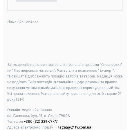
Наши приложения:
android
apple
smart tv
samsung smart tv
Всі комерційні рекламні матеріали позначені словами "Спецпроєкт"
чи "Партнерський матеріал". Матеріали з позначкою "Експерт",
"Позиція" відображають позицію авторів та героїв. Редакція може
не поділяти їхніх поглядів. Детальніше щодо реклами та правил
цитування можна ознайомитись в правилах користування сайтом.
Усі права захищені.
Матеріали сайту призначені для осіб старше
21
року (21+)
Онлайн-медіа «24 Канал»
пл. Галицька, буд. 15, м. Львів, 79008
Телефон
+380 (32) 229-77-77
Адреса електронної пошти —
legal@24tv.com.ua