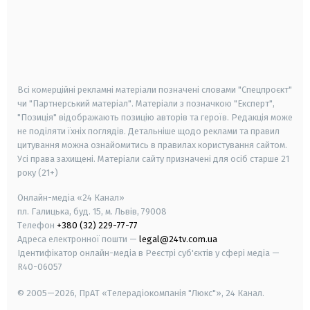
android
apple
smart tv
samsung smart tv
Всі комерційні рекламні матеріали позначені словами "Спецпроєкт"
чи "Партнерський матеріал". Матеріали з позначкою "Експерт",
"Позиція" відображають позицію авторів та героїв. Редакція може
не поділяти їхніх поглядів. Детальніше щодо реклами та правил
цитування можна ознайомитись в правилах користування сайтом.
Усі права захищені.
Матеріали сайту призначені для осіб старше
21
року (21+)
Онлайн-медіа «24 Канал»
пл. Галицька, буд. 15, м. Львів, 79008
Телефон
+380 (32) 229-77-77
Адреса електронної пошти —
legal@24tv.com.ua
Ідентифікатор онлайн-медіа в Реєстрі суб'єктів у сфері медіа —
R40-06057
© 2005—2026,
ПрАТ «Телерадіокомпанія "Люкс"», 24 Канал.