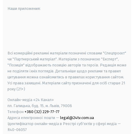
Наши приложения:
android
apple
smart tv
samsung smart tv
Всі комерційні рекламні матеріали позначені словами "Спецпроєкт"
чи "Партнерський матеріал". Матеріали з позначкою "Експерт",
"Позиція" відображають позицію авторів та героїв. Редакція може
не поділяти їхніх поглядів. Детальніше щодо реклами та правил
цитування можна ознайомитись в правилах користування сайтом.
Усі права захищені.
Матеріали сайту призначені для осіб старше
21
року (21+)
Онлайн-медіа «24 Канал»
пл. Галицька, буд. 15, м. Львів, 79008
Телефон
+380 (32) 229-77-77
Адреса електронної пошти —
legal@24tv.com.ua
Ідентифікатор онлайн-медіа в Реєстрі суб'єктів у сфері медіа —
R40-06057