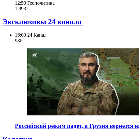
12:50
Геополитика
1 993
2
Эксклюзивы 24 канала
16:00
24 Канал
986
Российский режим падет, а Грузия вернется 