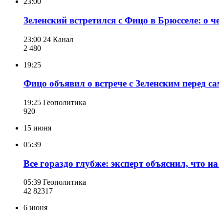
23:00
Зеленский встретился с Фицо в Брюсселе: о 
23:00
24 Канал
2 480
19:25
Фицо объявил о встрече с Зеленским перед с
19:25
Геополитика
920
15 июня
05:39
Все гораздо глубже: эксперт объяснил, что 
05:39
Геополитика
42 823
17
6 июня