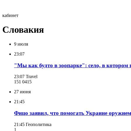
кабинет
Словакия
9 июля
23:07
"Мы как будто в зоопарке": село, в котором
23:07
Travel
151 041
5
27 июня
21:45
Фицо заявил, что помогать Украине оружием
21:45
Геополитика
1