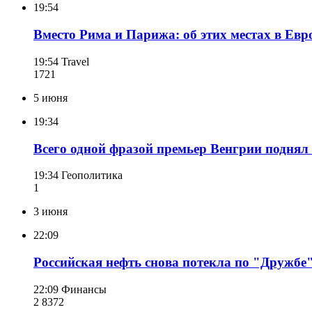
19:54
Вместо Рима и Парижа: об этих местах в Евр
19:54
Travel
172
1
5 июня
19:34
Всего одной фразой премьер Венгрии поднял
19:34
Геополитика
1
3 июня
22:09
Российская нефть снова потекла по "Дружбе
22:09
Финансы
2 837
2