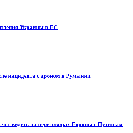
упления Украины в ЕС
сле инцидента с дроном в Румынии
хочет видеть на переговорах Европы с Путиным