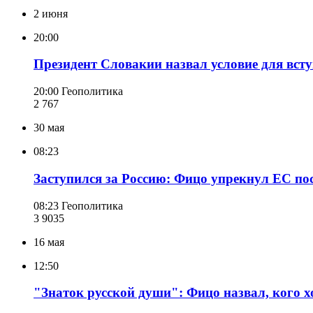
2 июня
20:00
Президент Словакии назвал условие для вст
20:00
Геополитика
2 767
30 мая
08:23
Заступился за Россию: Фицо упрекнул ЕС по
08:23
Геополитика
3 903
5
16 мая
12:50
"Знаток русской души": Фицо назвал, кого 