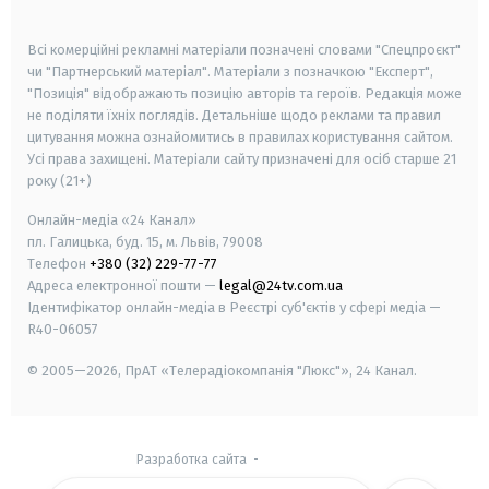
smart tv
samsung smart tv
Всі комерційні рекламні матеріали позначені словами "Спецпроєкт"
чи "Партнерський матеріал". Матеріали з позначкою "Експерт",
"Позиція" відображають позицію авторів та героїв. Редакція може
не поділяти їхніх поглядів. Детальніше щодо реклами та правил
цитування можна ознайомитись в правилах користування сайтом.
Усі права захищені.
Матеріали сайту призначені для осіб старше
21
року (21+)
Онлайн-медіа «24 Канал»
пл. Галицька, буд. 15, м. Львів, 79008
Телефон
+380 (32) 229-77-77
Адреса електронної пошти —
legal@24tv.com.ua
Ідентифікатор онлайн-медіа в Реєстрі суб'єктів у сфері медіа —
R40-06057
© 2005—2026,
ПрАТ «Телерадіокомпанія "Люкс"», 24 Канал.
Разработка сайта
-