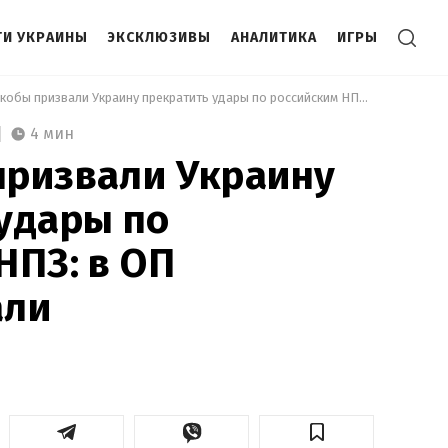
И УКРАИНЫ
ЭКСКЛЮЗИВЫ
АНАЛИТИКА
ИГРЫ
 США якобы призвали Украину прекратить удары по российским НПЗ: в ОП отреагировали 
4 мин
призвали Украину
удары по
НПЗ: в ОП
али