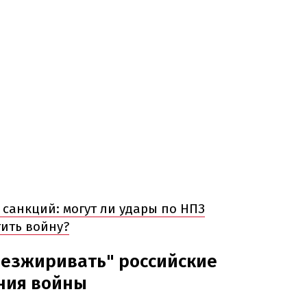
санкций: могут ли удары по НПЗ
тить войну?
безжиривать" российские
ния войны