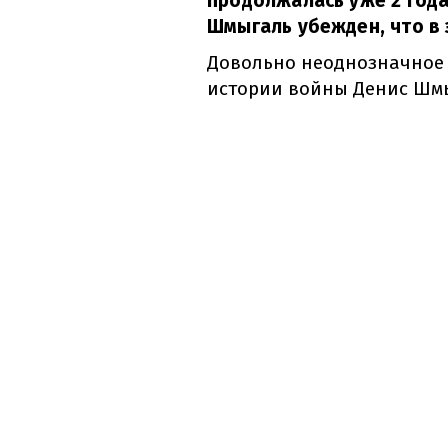
продолжалась уже 2 год
Шмыгаль убежден, что в 
Довольно неоднозначное 
истории войны Денис Шмы