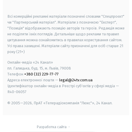
smart tv
samsung smart tv
Всі комерційні рекламні матеріали позначені словами "Спецпроєкт"
чи "Партнерський матеріал". Матеріали з позначкою "Експерт",
"Позиція" відображають позицію авторів та героїв. Редакція може
не поділяти їхніх поглядів. Детальніше щодо реклами та правил
цитування можна ознайомитись в правилах користування сайтом.
Усі права захищені.
Матеріали сайту призначені для осіб старше
21
року (21+)
Онлайн-медіа «24 Канал»
пл. Галицька, буд. 15, м. Львів, 79008
Телефон
+380 (32) 229-77-77
Адреса електронної пошти —
legal@24tv.com.ua
Ідентифікатор онлайн-медіа в Реєстрі суб'єктів у сфері медіа —
R40-06057
© 2005—2026,
ПрАТ «Телерадіокомпанія "Люкс"», 24 Канал.
Разработка сайта
-